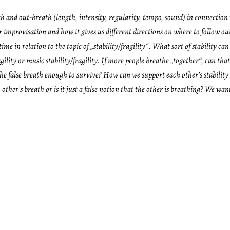
ath and out-breath (length, intensity, regularity, tempo, sound) in connecti
our improvisation and how it gives us different directions on where to follow 
time in relation to the topic of
„
stability/fragility
“
. What sort of stability ca
gility or music stability/fragility. If more people breathe
„
together
“
, can tha
 Is the false breath enough to survive? How can we support each other’s stabili
 other’s
breath or is it just a false notion that the other is breathing? We w