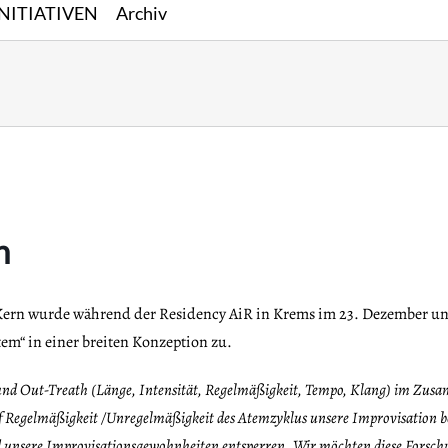
INITIATIVEN
Archiv
n
Kern wurde während der Residency AiR in Krems im 23. Dezember un
m“ in einer breiten Konzeption zu.
und Out-Treath (Lä
nge, Intensität, Regelmäßigkeit, Tempo, Klang) im Zu
 Regelmäßigkeit /Unregelmäßigkeit des Atemzyklus unsere Improvisation bee
d unsere Improvisationsgewohnheiten entsperren. Wir m
öchten diese Forsch