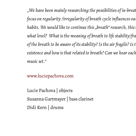
„
We have been mainly researching the possibilities of in-bre
focus on regularity /irregularity of breath cycle influences 
habits. We would like to continue this
„
breath
“
research, this 
what level?
What is the meaning of breath to life stability/fra
of the breath to be aware of its stability? Is the air fragile?
existence and how is that related to breath? Can we hear each
music set.
“
www.luciepachova.com
Lucie Pachova | objects
Susanna Gartmayer | bass clarinet
Didi Kern | drums