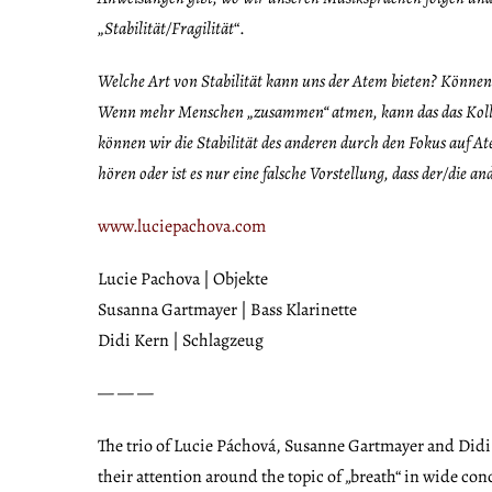
„
Stabilitä
t/Fragilität
“.
Welche Art von Stabilität kann uns der Atem bieten
? K
önnen 
Wenn mehr Menschen „zusammen“ atmen, kann das das Kollekti
k
önnen wir die Stabilität des anderen durch den Fokus auf 
h
ören oder ist es nur eine falsche Vorstellung, dass der/die 
www.luciepachova.com
Lucie Pachova | Objekte
Susanna Gartmayer | Bass Klarinette
Didi Kern | Schlagzeug
— — —
The trio of Lucie Páchová, Susanne Gartmayer and Didi
their attention around the topic of „breath“ in wide con