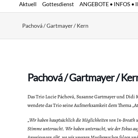
Aktuell
Gottesdienst
ANGEBOTE • INFOS • 
Zum
Inhalt
springen
Pachová / Gartmayer / Kern
Pachová / Gartmayer / Ker
Das Trio Lucie Páchová, Susanne Gartmayer und Didi 
wendete das Trio seine Aufmerksamkeit dem Thema „Ate
„
Wir haben hauptsächlich die M
öglichkeiten von In-Breath 
Stimme untersucht. Wir haben untersucht, wie der Fokus auf
Anweisungen gibt, wo wir unseren Musiksprachen folgen un