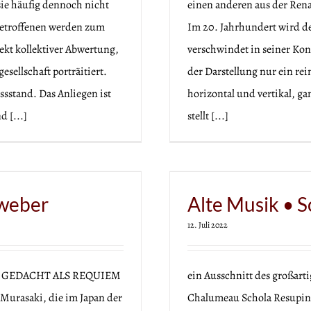
ie häufig dennoch nicht
einen anderen aus der Rena
 Betroffenen werden zum
Im 20. Jahrhundert wird de
kt kollektiver Abwertung,
verschwindet in seiner Kon
sellschaft porträitiert.
der Darstellung nur ein rei
sstand. Das Anliegen ist
horizontal und vertikal, 
 [...]
stellt [...]
a Resupina
hweber
Alte Musik • 
12. Juli 2022
 GEDACHT ALS REQUIEM
ein Ausschnitt des großar
urasaki, die im Japan der
Chalumeau Schola Resupina 