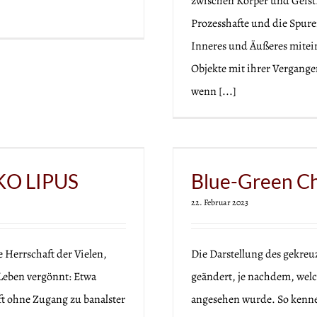
zwischen Körper und Geist.
Prozesshafte und die Spure
Inneres und Äußeres mitei
Objekte mit ihrer Vergange
wenn [...]
hrist
KO LIPUS
Blue-Green Ch
22. Februar 2023
 Herrschaft der Vielen,
Die Darstellung des gekreu
n Leben vergönnt: Etwa
geändert, je nachdem, welch
t ohne Zugang zu banalster
angesehen wurde. So kennen