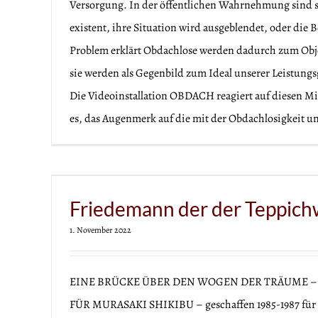
Versorgung. In der öffentlichen Wahrnehmung sind s
existent, ihre Situation wird ausgeblendet, oder die
Problem erklärt Obdachlose werden dadurch zum Obje
sie werden als Gegenbild zum Ideal unserer Leistungsge
Die Videoinstallation OBDACH reagiert auf diesen Mis
es, das Augenmerk auf die mit der Obdachlosigkeit und
Alte Musik • Schol
kunstprojekt
Friedemann der der Teppic
1. November 2022
EINE BRÜCKE ÜBER DEN WOGEN DER TRÄUME –
FÜR MURASAKI SHIKIBU – geschaffen 1985-1987 für M