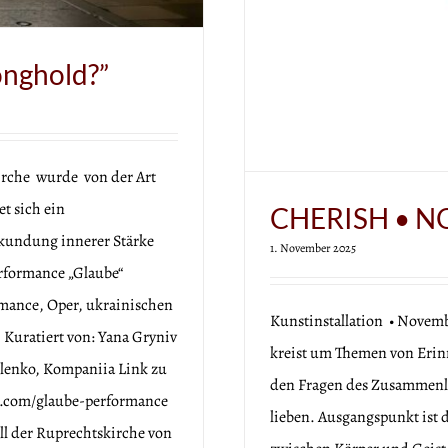
onghold?”
irche wurde von der Art
et sich ein
CHERISH • N
rkundung innerer Stärke
1. November 2025
rformance „Glaube“
rmance, Oper, ukrainischen
Kunstinstallation • Novem
 Kuratiert von: Yana Gryniv
kreist um Themen von Erinn
ilenko, Kompaniia Link zu
den Fragen des Zusammenle
e.com/glaube-performance
lieben. Ausgangspunkt ist 
ll der Ruprechtskirche von