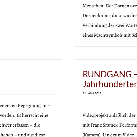
Menschen. Der Dornenzweig
Dornenkrone, diese wieder
Verbindung der zwei Worte
eines Machtsymbols mit Sc
t in Jahrhunderten“
RUNDGANG – „
Jahrhunderte
28. Mai 2021
er ersten Begegnung an –
worden. Es herrscht eine
Videoprojekt anläßlich 
chwer erfassen – die
mit Franz Sramek (Perform
chehen – und auf diese
(Kamera). Link zum Video.