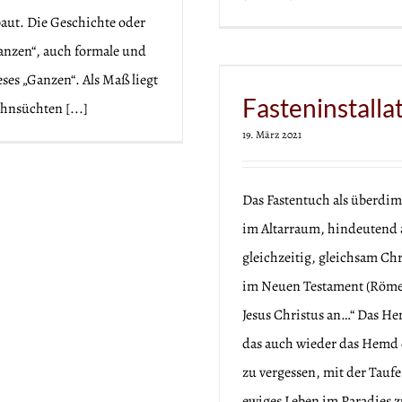
aut. Die Geschichte oder
anzen“, auch formale und
 Ruprechtskirche
eses „Ganzen“. Als Maß liegt
Fasteninstalla
hnsüchten [...]
19. März 2021
Das Fastentuch als überd
im Altarraum, hindeutend 
gleichzeitig, gleichsam Ch
im Neuen Testament (Römer 
Jesus Christus an…“ Das He
das auch wieder das Hemd e
zu vergessen, mit der Tau
ewiges Leben im Paradies zu