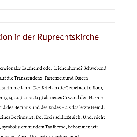
tion in der Ruprechtskirche
imensionales Taufhemd oder Leichenhemd? Schwebend
auf die Transzendenz. Fastenzeit und Ostern
risthimmelfahrt. Der Brief an die Gemeinde in Rom,
13,14) sagt uns: „Legt als neues Gewand den Herren
md des Beginns und des Endes – als das letzte Hemd,
ines Beginns ist. Der Kreis schließt sich. Und, nicht
fe, symbolisiert mit dem Taufhemd, bekommen wir
gesagt. Formal basiert die vorliegende [...]