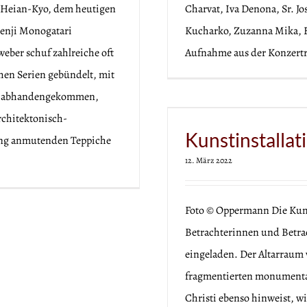
u Heian-Kyo, dem heutigen
Charvat, Iva Denona, Sr. J
Genji Monogatari
Kucharko, Zuzanna Mika, Em
eber schuf zahlreiche oft
Aufnahme aus der Konzertre
chen Serien gebündelt, mit
elt abhandengekommen,
 Fastenzeit 2022
architektonisch-
Kunstinstallat
eng anmutenden Teppiche
12. März 2022
Foto © Oppermann Die Kunst
Betrachterinnen und Betr
eingeladen. Der Altarraum w
fragmentierten monumental
Christi ebenso hinweist, w