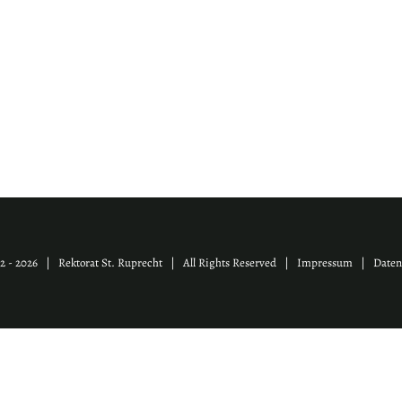
2 -
2026 | Rektorat St. Ruprecht | All Rights Reserved |
Impressum
|
Daten