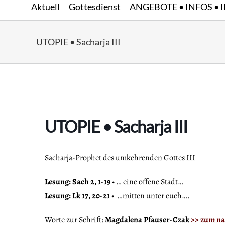
Aktuell
Gottesdienst
ANGEBOTE • INFOS • 
Zum
Inhalt
springen
UTOPIE • Sacharja III
UTOPIE • Sacharja III
Sacharja-Prophet des umkehrenden Gottes III
Lesung: Sach 2, 1-19
• … eine offene Stadt…
Lesung: Lk 17, 20-21 •
…mitten unter euch….
Worte zur Schrift:
Magdalena Pfauser-Czak
>> zum na