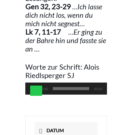
Gen 32, 23-29
…Ich lasse
dich nicht los, wenn du
mich nicht segnest…
Lk 7, 11-17
…Er ging zu
der Bahre hin und fasste sie
an …
Worte zur Schrift: Alois
Riedlsperger SJ
Audio-
00:00
00:00
Player
DATUM